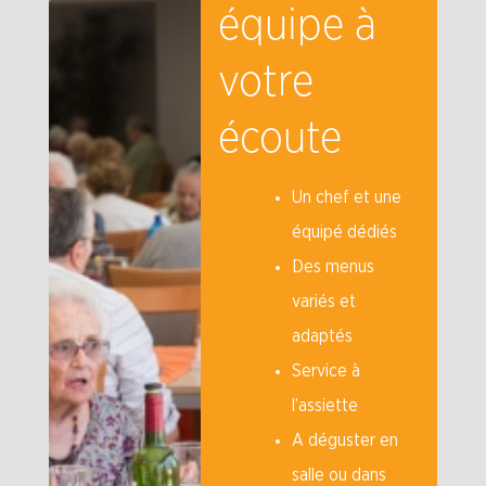
équipe à
votre
écoute
Un chef et une
équipé dédiés
Des menus
variés et
adaptés
Service à
l’assiette
A déguster en
salle ou dans