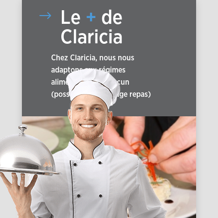
$
Le
+
de
Claricia
Chez Claricia, nous nous
adaptons aux régimes
alimentaires de chacun
(possibilité de portage repas)